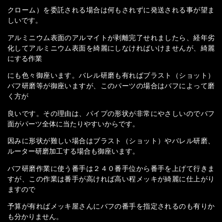
クローム）を委託される場合は何もされずに発送される事が望ま
しいです。
アルミニウム表面のアルマイトが剥離完了せれましたら、経年劣
化してアルミニウム表面を綺麗にしなければいけませんが、綺麗
にする作業
にも色々御座います。バレル研磨も有ればブラスト（ショット）
バフ研磨等が御座いますが、このパーツの場合はバフによって磨
く方が
良いです。その理由は、パイプの形状が非常にやさしいのでバフ
面がパーツ全体に当たりやすいからです。
因みに形状が難しい場合はブラスト（ショット）やバレル研磨、
ルーター研磨加工する場合も御座います。
バフ研磨作業に使う番手は２４０番手位から番手を上げて行きま
すが、この作業は番手が高ければ高い程メッキが綺麗に仕上がり
ますので
予算が有ればメッキ屋さんにバフの番手を指定されるのも有りか
も分かりません。