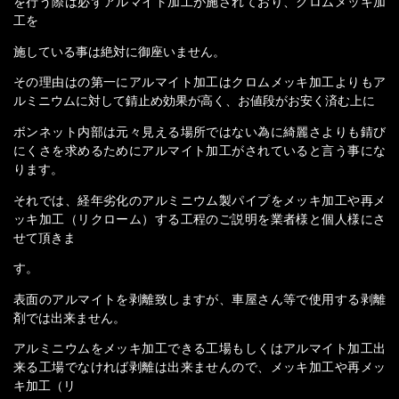
を行う際は必ずアルマイト加工が施されており、クロムメッキ加
工を
施している事は絶対に御座いません。
その理由はの第一にアルマイト加工はクロムメッキ加工よりもア
ルミニウムに対して錆止め効果が高く、お値段がお安く済む上に
ボンネット内部は元々見える場所ではない為に綺麗さよりも錆び
にくさを求めるためにアルマイト加工がされていると言う事にな
ります。
それでは、経年劣化のアルミニウム製パイプをメッキ加工や再メ
ッキ加工（リクローム）する工程のご説明を業者様と個人様にさ
せて頂きま
す。
表面のアルマイトを剥離致しますが、車屋さん等で使用する剥離
剤では出来ません。
アルミニウムをメッキ加工できる工場もしくはアルマイト加工出
来る工場でなければ剥離は出来ませんので、メッキ加工や再メッ
キ加工（リ