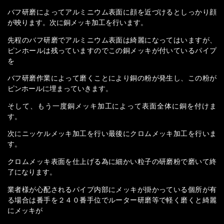
バフ研磨によってアルミニウム表面に顔を近づけるとしっかり顔
が映ります。次に銅メッキ加工を行います。
先程のバフ研磨でアルミニウム表面は綺麗になってはいますが、
ピンホールは残っていますのでこの銅メッキが付いているパイプ
を
バフ研磨作業によって磨くことにより銅の粉が発生し、この粉が
ピンホールに埋まっていきます。
そして、もう一度銅メッキ加工によって表面全体に銅を付けま
す。
次にニッケルメッキ加工を行い最後にクロムメッキ加工を行いま
す。
クロムメッキ表面を仕上げる為に細かい粒子の研磨粉で磨いて終
了になります。
業者様が心配されるパイプ内部にメッキが掛かっている個所が有
る場合は番手を２４０番手位でルーター研磨等で軽く磨くと綺麗
にメッキが